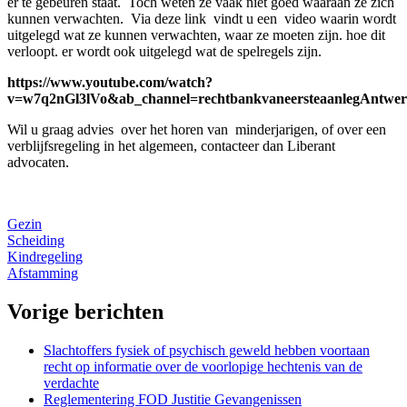
er te gebeuren staat. Toch weten ze vaak niet goed waaraan ze zich
kunnen verwachten. Via deze link vindt u een video waarin wordt
uitgelegd wat ze kunnen verwachten, waar ze moeten zijn. hoe dit
verloopt. er wordt ook uitgelegd wat de spelregels zijn.
https://www.youtube.com/watch?
v=w7q2nGl3lVo&ab_channel=rechtbankvaneersteaanlegAntwe
Wil u graag advies over het horen van minderjarigen, of over een
verblijfsregeling in het algemeen, contacteer dan Liberant
advocaten.
Gezin
Scheiding
Kindregeling
Afstamming
Vorige berichten
Slachtoffers fysiek of psychisch geweld hebben voortaan
recht op informatie over de voorlopige hechtenis van de
verdachte
Reglementering FOD Justitie Gevangenissen