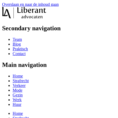
Overslaan en naar de inhoud gaan
Secondary navigation
Team
Blog
Praktisch
Contact
Main navigation
Home
Strafrecht
Verkeer
Mode
Gezin
Werk
Huur
Home